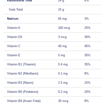
Karbohidrat Total
24 g
8%
Gula Total
15 g
Natrium
65 mg
3%
Vitamin A
160 mcg
25%
Vitamin D3
3 mcg
30%
Vitamin C
40 mg
45%
Vitamin E
5 mg
35%
Vitamin B1 (Thiamin)
0.4 mg
35%
Vitamin B2 (Riboflavin)
0.1 mg
8%
Vitamin B3 (Niasin)
2.5 mg
15%
Vitamin B6 (Piridoksin)
0.2 mg
20%
Vitamin B9 (Asam Folat)
35 mcg
8%