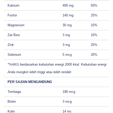
Kalsium
400 mg
50%
Fosfor
140 mg
25%
Magnesium
30 mg
10%
Zat Besi
3 mg
10%
Zink
3 mg
25%
Selenium
5 mcg
20%
*%AKG berdasarkan kebutuhan energi 2000 kkal. Kebutuhan energi
Anda mungkin lebih tinggi atau lebih rendah
PER SAJIAN MENGANDUNG
Tembaga
190 mcg
Biotin
3 mcg
Kolin
14 mc