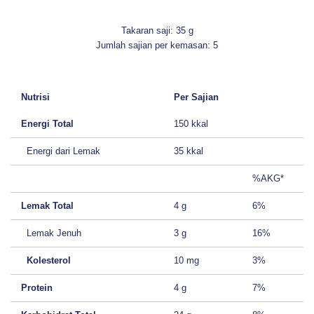
Takaran saji: 3
5 g
Jumlah sajian per kemasan: 5
Nutrisi
Per Sajian
Energi Total
150 kkal
Energi dari Lemak
35 kkal
%AKG*
Lemak Total
4 g
6%
Lemak Jenuh
3 g
16%
Kolesterol
10 mg
3%
Protein
4 g
7%