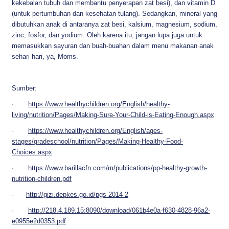
kekebalan tubuh dan membantu penyerapan zat besi), dan vitamin D
(untuk pertumbuhan dan kesehatan tulang). Sedangkan, mineral yang
dibutuhkan anak di antaranya zat besi, kalsium, magnesium, sodium,
zinc, fosfor, dan yodium. Oleh karena itu, jangan lupa juga untuk
memasukkan sayuran dan buah-buahan dalam menu makanan anak
sehari-hari, ya, Moms.
Sumber:
·
https://www.healthychildren.org/English/healthy-
living/nutrition/Pages/Making-Sure-Your-Child-is-Eating-Enough.aspx
·
https://www.healthychildren.org/English/ages-
stages/gradeschool/nutrition/Pages/Making-Healthy-Food-
Choices.aspx
·
https://www.barillacfn.com/m/publications/pp-healthy-growth-
nutrition-children.pdf
·
http://gizi.depkes.go.id/pgs-2014-2
·
http://218.4.189.15:8090/download/061b4e0a-f630-4828-96a2-
e0955e2d0353.pdf