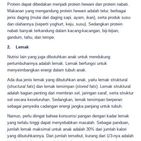
Protein dapat dibedakan menjadi protein hewani dan protein nabati.
Makanan yang mengandung protein hewani adalah telur, berbagai
jenis daging (mulai dari daging sapi, ayam, ikan), serta produk susu
dan olahannya (seperti yoghurt, keju, susu). Sedangkan protein
nabati banyak terkandung dalam kacang-kacangan, biji-bijian,
gandum, tahu, dan tempe.
2. Lemak
Nutrisi lain yang juga dibutuhkan anak untuk mendukung
pertumbuhannya adalah lemak. Lemak berfungsi untuk
menyeimbangkan energi dalam tubuh anak.
Ada dua jenis lemak yang dibutuhkan anak, yaitu lemak struktural
(
structural fats
) dan lemak tersimpan (
stored fats
). Lemak struktural
adalah bagian penting dari membran sel, jaringan saraf, serta struktur
sel secara keseluruhan. Sedangkan, lemak tersimpan berperan
sebagai penyedia cadangan energi jangka panjang untuk tubuh.
Namun, perlu diingat bahwa konsumsi pangan dengan kadar lemak
yang terlalu tinggi dapat menyebabkan masalah. Sebagai panduan,
jumlah lemak maksimal untuk anak adalah 30% dari jumlah kalori
yang dibutuhkannya. Dari jumlah tersebut, kurang dari 1/3-nya adalah